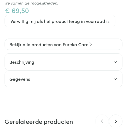
we samen de mogelijkheden.
€ 69,50
Verwittig mij als het product terug in voorraad is
Bekijk alle producten van Eureka Care
Beschrijving
Gegevens
CNK
3967551
Organisaties
Eureka Pharma
Gerelateerde producten
Merken
Eureka Care