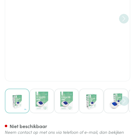
View larger image
View larger image
View larger image
View larger image
View lar
Aerosol Neb Eureka Care Mr 
Niet beschikbaar
Neem contact op met ons via telefoon of e-mail, dan bekijken