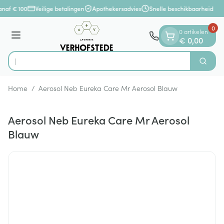
Dia 1 van 1
Ga naar de inhoud
anaf € 100
Veilige betalingen
Apothekersadvies
Snelle beschikbaarheid
0
0 artikelen
Menu
€ 0,00
O
Zoek
Product, merk, categorie...
Home
/
Aerosol Neb Eureka Care Mr Aerosol Blauw
Aerosol Neb Eureka Care Mr Aerosol
Blauw