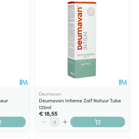
Deumavan
heur
Deumavan Intieme Zalf Natuur Tube
125ml
€ 18,55
Aantal