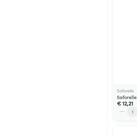
Saforelle
Saforell
€ 12,21
Aantal