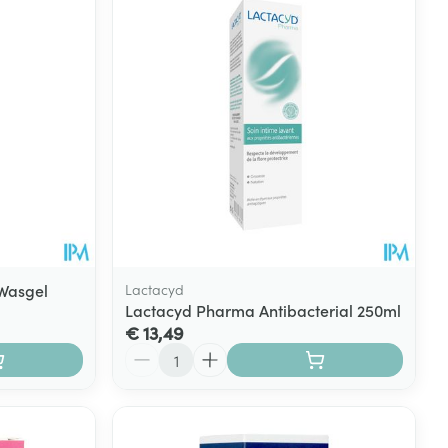
rende
Parfums en
geurproducten
 Wasgel
Lactacyd
Lactacyd Pharma Antibacterial 250ml
€ 13,49
Aantal
CBD