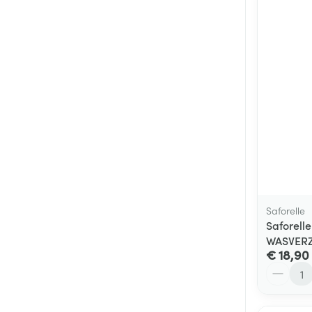
Saforelle
Saforel
WASVER
€ 18,90
Aantal