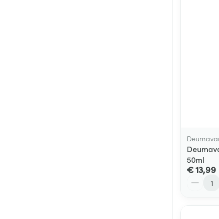
Deumava
Deumavan
50ml
€ 13,99
Aantal