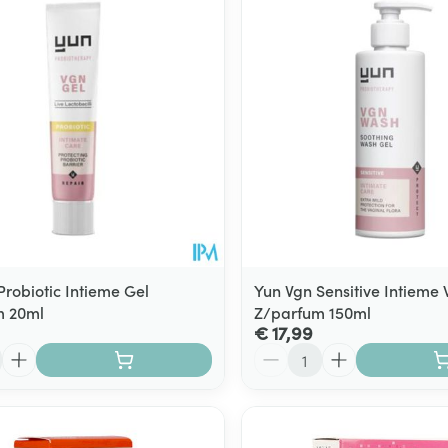
Toon meer
ging
Supplementen
Insectenwe
Mondmaskers
middelen
ssen
 -
id
d
Probiotic Intieme Gel
Yun Vgn Sensitive Intieme
m 20ml
Z/parfum 150ml
€ 17,99
Aantal
Zelfbruiner
Scheren