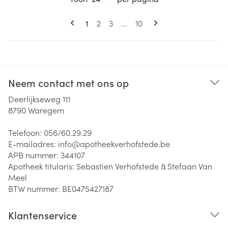
Pagina's
U lees momenteel pagina
Pagina
Pagina
Pagina
1
2
3
...
10
Neem contact met ons op
Deerlijkseweg 111
8790
Waregem
Telefoon:
056/60.29.29
E-mailadres:
info@
apotheekverhofstede.be
APB nummer:
344107
Apotheek titularis:
Sebastien Verhofstede & Stefaan Van
Meel
BTW nummer:
BE0475427187
Klantenservice