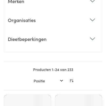
Merken
filter
Organisaties
filter
Dieetbeperkingen
filter
Producten
1
-
24
van
233
Sorteer op: