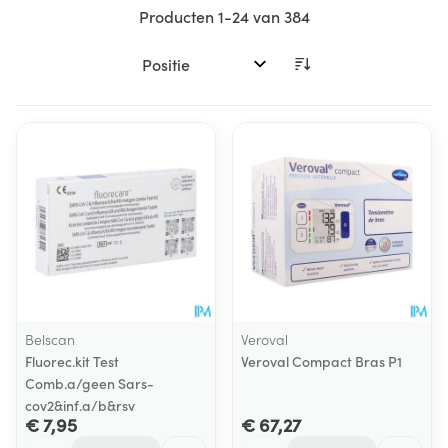
Producten
1
-
24
van
384
Sorteer op:
Belscan
Veroval
Fluorec.kit Test
Veroval Compact Bras P1
Comb.a/geen Sars-
cov2&inf.a/b&rsv
€ 7,95
€ 67,27
Aantal
Aantal