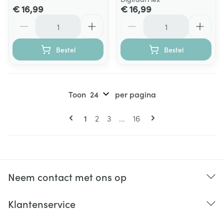
€ 16,99
€ 16,99
Aantal
Aantal
Bestel
Bestel
Toon
per pagina
Pagina's
U lees momenteel pagina
Pagina
Pagina
Pagina
1
2
3
...
16
Neem contact met ons op
Klantenservice