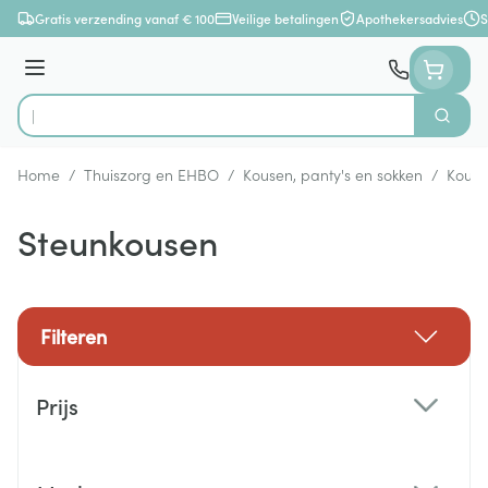
Ga naar de inhoud
Gratis verzending vanaf € 100
Veilige betalingen
Apothekersadvies
S
Menu
Zoek
Product, merk, categorie...
Home
/
Thuiszorg en EHBO
/
Kousen, panty's en sokken
/
Kous
Steunkousen
Filteren
Doorgaan naar productlijst
Prijs
filter