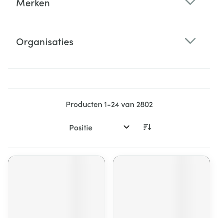
Merken
filter
Organisaties
filter
Producten
1
-
24
van
2802
Sorteer op: