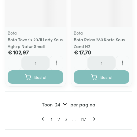
Bota
Bota
Bota Tovarix 20/ii Lady Kous
Bota Relax 280 Korte Kous
Agh+p Natur Small
Zand N2
€ 102,97
€ 17,70
Aantal
Aantal
Bestel
Bestel
Toon
per pagina
Pagina's
U lees momenteel pagina
Pagina
Pagina
Pagina
1
2
3
...
117