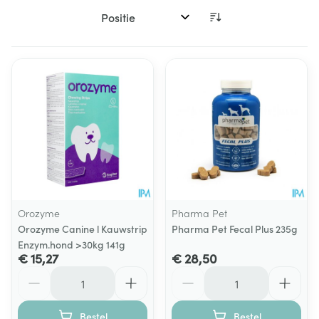
Sorteer op:
Orozyme
Pharma Pet
Orozyme Canine l Kauwstrip
Pharma Pet Fecal Plus 235g
Enzym.hond >30kg 141g
€ 15,27
€ 28,50
Aantal
Aantal
Bestel
Bestel