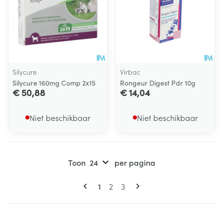
Silycure
Virbac
Silycure 160mg Comp 2x15
Rongeur Digest Pdr 10g
€ 50,88
€ 14,04
Niet beschikbaar
Niet beschikbaar
Toon
per pagina
Pagina's
U lees momenteel pagina
Pagina
Pagina
1
2
3