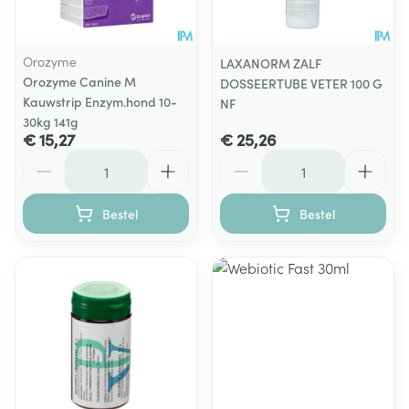
Orozyme
LAXANORM ZALF
Orozyme Canine M
DOSSEERTUBE VETER 100 G
Kauwstrip Enzym.hond 10-
NF
30kg 141g
€ 15,27
€ 25,26
Aantal
Aantal
Bestel
Bestel