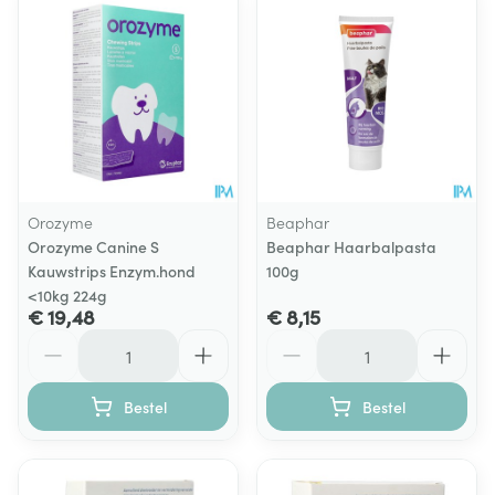
Orozyme
Beaphar
Orozyme Canine S
Beaphar Haarbalpasta
Kauwstrips Enzym.hond
100g
<10kg 224g
€ 19,48
€ 8,15
Aantal
Aantal
Bestel
Bestel