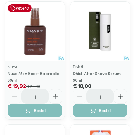
PROMO
Nuxe
Dhistl
Nuxe Men Boost Baardolie
Dhistl After Shave Serum
30ml
80ml
€ 19,92
€ 10,00
€ 24,90
Aantal
Aantal
Bestel
Bestel