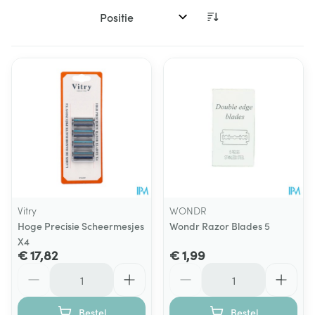
Sorteer op:
Vitry
WONDR
Hoge Precisie Scheermesjes
Wondr Razor Blades 5
X4
€ 17,82
€ 1,99
Aantal
Aantal
Bestel
Bestel