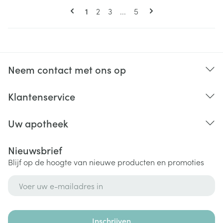
Pagina's
U lees momenteel pagina
Pagina
Pagina
Pagina
1
2
3
...
5
Neem contact met ons op
Klantenservice
Uw apotheek
Nieuwsbrief
Blijf op de hoogte van nieuwe producten en promoties
E-mail adres
Inschrijven