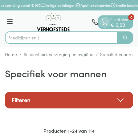
Dia 1 van 1
Ga naar de inhoud
 verzending vanaf € 100
Veilige betalingen
Apothekersadvies
Snelle beschi
0
0 artikelen
Menu
€ 0,00
Zoek
Product, merk, categorie...
Home
/
Schoonheid, verzorging en hygiëne
/
Specifiek voor ma
Specifiek voor mannen
Filteren
Producten
1
-
24
van
114