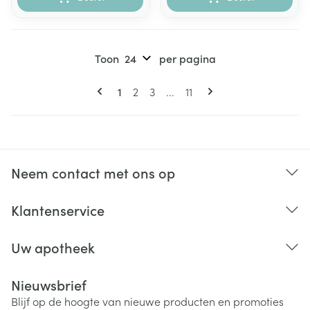
Toon
per pagina
Pagina's
U lees momenteel pagina
Pagina
Pagina
Pagina
1
2
3
...
11
Neem contact met ons op
Klantenservice
Uw apotheek
Nieuwsbrief
Blijf op de hoogte van nieuwe producten en promoties