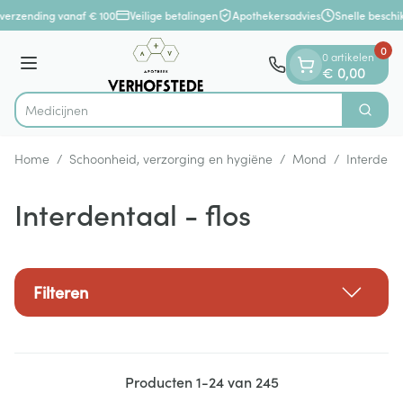
Dia 1 van 1
Ga naar de inhoud
verzending vanaf € 100
Veilige betalingen
Apothekersadvies
Snelle beschi
0
0 artikelen
Menu
€ 0,00
Zoek
Product, merk, categorie...
Home
/
Schoonheid, verzorging en hygiëne
/
Mond
/
Interdenta
Interdentaal - flos
Filteren
Producten
1
-
24
van
245