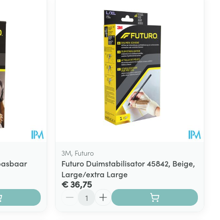
rende
Parfums en
geurproducten
3M, Futuro
npasbaar
Futuro Duimstabilisator 45842, Beige,
Large/extra Large
CBD
€ 36,75
Aantal