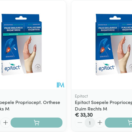
Epitact
Soepele Propriocept. Orthese
Epitact Soepele Proprioce
ks M
Duim Rechts M
€ 33,30
Aantal