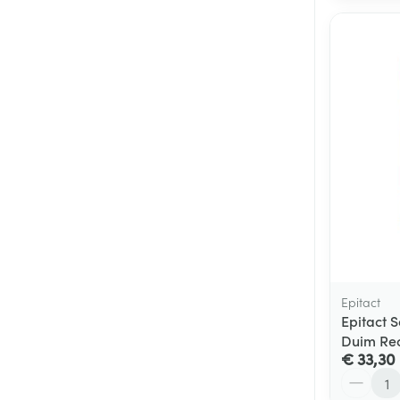
Epitact
Epitact 
Duim Rec
€ 33,30
Aantal