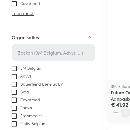
Aerosol toestel
kloven
Tabletten
Covarmed
Aerosol access
Blaren
Creme, gel en 
Toon meer
Zuurstof
Eelt
Eksteroog - lik
Ademhalingsste
Organisaties
Toon meer
filter
Spieren en gew
Specifiek voor
3M Belgium
Naalden en spu
Advys
Lichaamsverzo
Infecties
Bauerfeind Benelux BV
Spuiten
3M, Futuro
Deodorant
Bota
Futuro O
Oplossing voor 
Gezichtsverzor
Aanpasb
Covarmed
Naalden
€ 41,92
Luizen
Enovis
Aantal
Naalden voor i
Ergomedics
pennaalden
Essity Belgium
Diagnostica
Toon meer