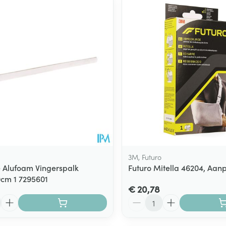
Toon meer
ging
Supplementen
Insectenwe
Mondmaskers
middelen
ssen
 -
id
d
3M, Futuro
 Alufoam Vingerspalk
Futuro Mitella 46204, Aa
cm 1 7295601
Zelfbruiner
Scheren
€ 20,78
Aantal