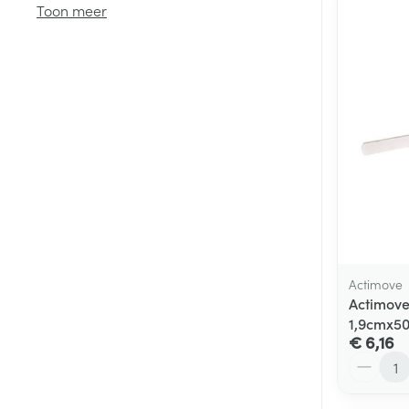
Toon meer
Haar
Gezichtsverzor
Pillendozen en
accessoires
Pigmentstoorni
Gevoelige huid
geïrriteerde hu
Gemengde hui
Doffe huid
Toon meer
Actimove
Actimove
1,9cmx50
Snurken
€ 6,16
Aantal