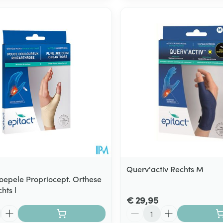
Querv'activ Rechts M
Soepele Propriocept. Orthese
hts l
€ 29,95
Aantal