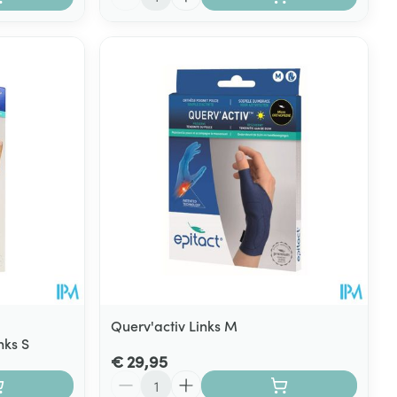
Querv'activ Links M
nks S
€ 29,95
Aantal