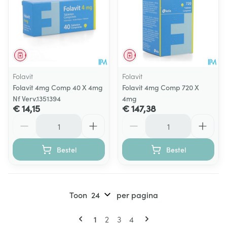
Geneesmiddel
Geneesmiddel
Folavit
Folavit
Folavit 4mg Comp 40 X 4mg
Folavit 4mg Comp 720 X
Nf Verv.1351394
4mg
€ 14,15
€ 147,38
Aantal
Aantal
Bestel
Bestel
Toon
per pagina
Pagina's
U lees momenteel pagina
Pagina
Pagina
Pagina
1
2
3
4