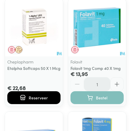
Geneesmiddel
Op voorschrift
Geneesmiddel
Cheplapharm
Folavit
Etalpha Softcaps 50 X 1 Mcg
Folavit 1mg Comp 40 X 1mg
€ 13,95
Aantal
€ 22,68
Reserveer
Bestel