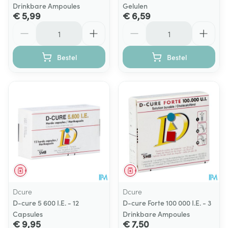
Drinkbare Ampoules
Gelulen
€ 5,99
€ 6,59
Aantal
Aantal
Bestel
Bestel
Geneesmiddel
Geneesmiddel
Dcure
Dcure
D-cure 5 600 I.E. - 12
D-cure Forte 100 000 I.E. - 3
Capsules
Drinkbare Ampoules
€ 9,95
€ 7,50