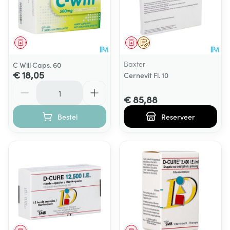
Geneesmiddel
Geneesmiddel
Op voorschrift
Baxter
C Will Caps. 60
€ 18,05
Cernevit Fl. 10
Aantal
€ 85,88
Bestel
Reserveer