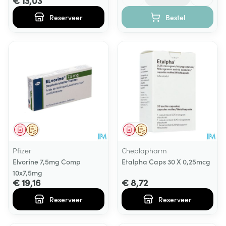
€ 13,03
Reserveer
Bestel
Geneesmiddel
Op voorschrift
Geneesmiddel
Op voorschrift
Pfizer
Cheplapharm
Elvorine 7,5mg Comp
Etalpha Caps 30 X 0,25mcg
10x7,5mg
€ 19,16
€ 8,72
Reserveer
Reserveer