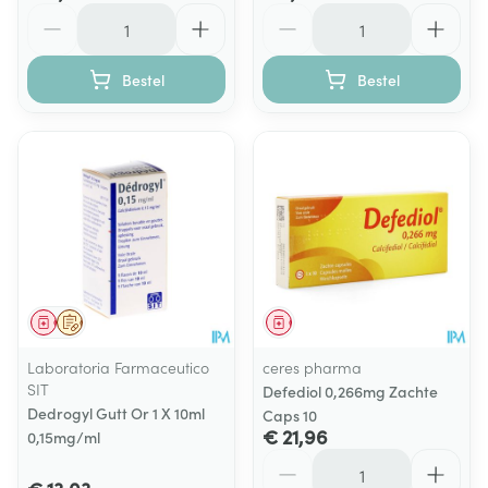
Aantal
Aantal
Bestel
Bestel
Geneesmiddel
Op voorschrift
Geneesmiddel
Laboratoria Farmaceutico
ceres pharma
SIT
Defediol 0,266mg Zachte
Dedrogyl Gutt Or 1 X 10ml
Caps 10
€ 21,96
0,15mg/ml
Aantal