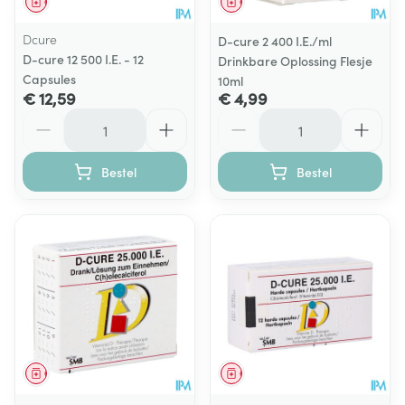
Geneesmiddel
Geneesmiddel
Dcure
D-cure 2 400 I.E./ml
D-cure 12 500 I.E. - 12
Drinkbare Oplossing Flesje
Capsules
10ml
€ 12,59
€ 4,99
Aantal
Aantal
Bestel
Bestel
Geneesmiddel
Geneesmiddel