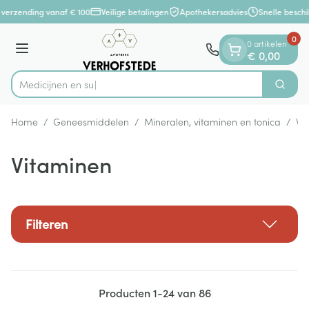
Dia 1 van 1
Ga naar de inhoud
verzending vanaf € 100
Veilige betalingen
Apothekersadvies
Snelle beschi
0
0 artikelen
Menu
€ 0,00
Zoek
Product, merk, categorie...
Home
/
Geneesmiddelen
/
Mineralen, vitaminen en tonica
/
Vi
Vitaminen
Filteren
Producten
1
-
24
van
86