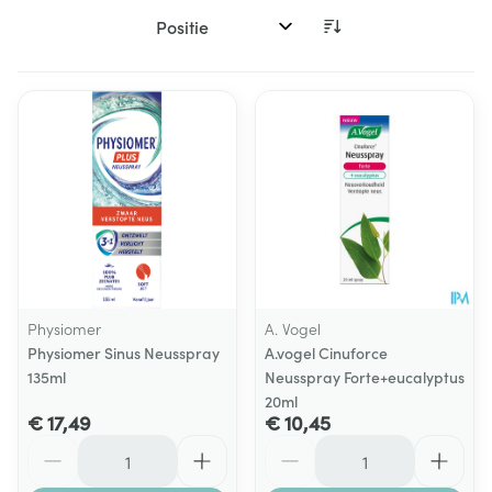
Sorteer op:
Physiomer
A. Vogel
Physiomer Sinus Neusspray
A.vogel Cinuforce
135ml
Neusspray Forte+eucalyptus
20ml
€ 17,49
€ 10,45
Aantal
Aantal