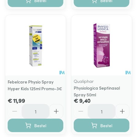
Bestel
Bestel
Qualiphar
Febelcare Physio Spray
Physiologica Septinasal
Hyper Kids 125ml Promo-3€
Spray 50ml
€ 11,99
€ 9,40
Aantal
Aantal
Bestel
Bestel