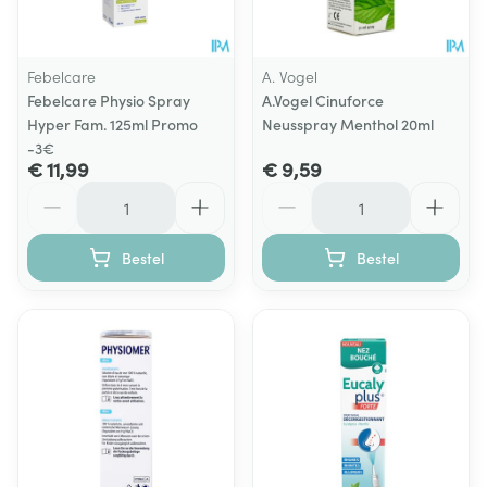
Febelcare
A. Vogel
Febelcare Physio Spray
A.Vogel Cinuforce
Hyper Fam. 125ml Promo
Neusspray Menthol 20ml
-3€
€ 11,99
€ 9,59
Aantal
Aantal
Bestel
Bestel