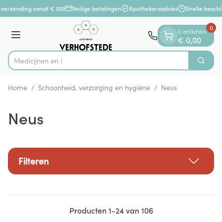
Dia 1 van 1
Ga naar de inhoud
verzending vanaf € 100
Veilige betalingen
Apothekersadvies
Snelle beschi
0
0 artikelen
Menu
€ 0,00
Zoek
Product, merk, categorie...
Home
/
Schoonheid, verzorging en hygiëne
/
Neus
Neus
Filteren
Producten
1
-
24
van
106