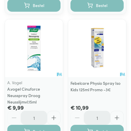
Bestel
Bestel
A. Vogel
Febelcare Physio Spray Iso
A.vogel Cinuforce
Kids 125ml Promo -3€
Neusspray Droog
Neusslijmvl.15ml
€ 9,99
€ 10,99
Aantal
Aantal