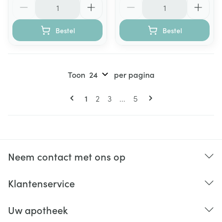
Aantal
Aantal
Bestel
Bestel
Toon
per pagina
Pagina's
U lees momenteel pagina
Pagina
Pagina
Pagina
1
2
3
...
5
Neem contact met ons op
Klantenservice
Uw apotheek