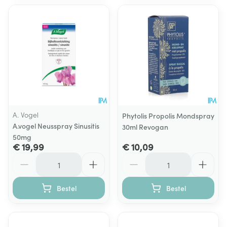
A. Vogel
Phytolis Propolis Mondspray
A.vogel Neusspray Sinusitis
30ml Revogan
50mg
€ 19,99
€ 10,09
Aantal
Aantal
Bestel
Bestel