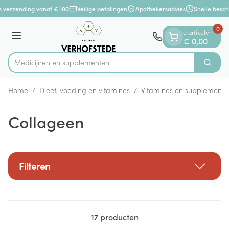
Dia 1 van 1
Ga naar de inhoud
 verzending vanaf € 100
Veilige betalingen
Apothekersadvies
Snelle besch
0
0 artikelen
Menu
€ 0,00
Medicijnen en
Zoek
Product, merk, categorie...
Home
/
Dieet, voeding en vitamines
/
Vitamines en supplemente
Collageen
Filteren
17
producten