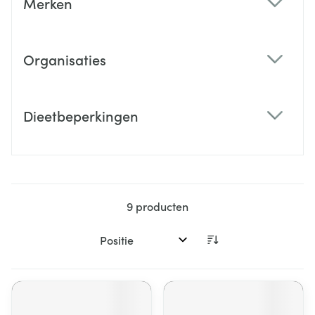
Merken
filter
Organisaties
filter
Dieetbeperkingen
filter
9
producten
Sorteer op: