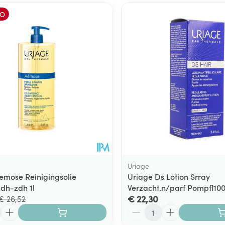
O
Uriage
emose Reinigingsolie
Uriage Ds Lotion Srray
.dh-zdh 1l
Verzacht.n/parf Pompfl10
€ 22,30
€ 26,52
Aantal