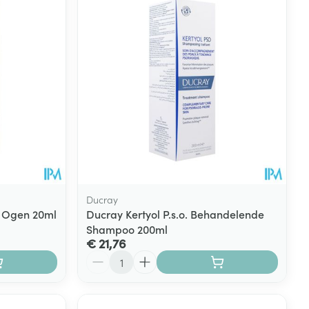
rende
Parfums en
geurproducten
Ducray
o Ogen 20ml
Ducray Kertyol P.s.o. Behandelende
Shampoo 200ml
€ 21,76
CBD
Aantal