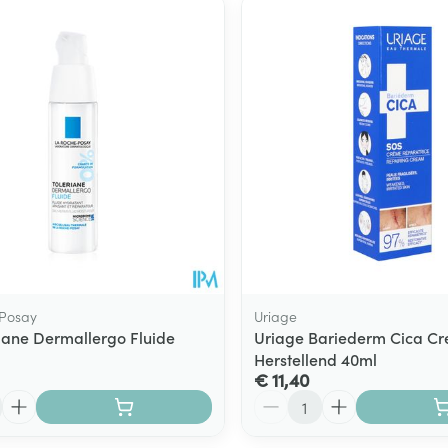
 Posay
Uriage
riane Dermallergo Fluide
Uriage Bariederm Cica C
Herstellend 40ml
€ 11,40
Aantal