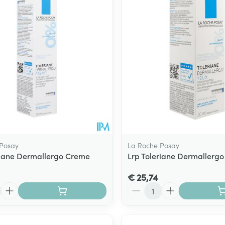
Toon meer
ging
Supplementen
Insectenwe
Mondmaskers
middelen
ssen
 -
id
d
 Posay
La Roche Posay
riane Dermallergo Creme
Lrp Toleriane Dermallerg
€ 25,74
Zelfbruiner
Scheren
Aantal