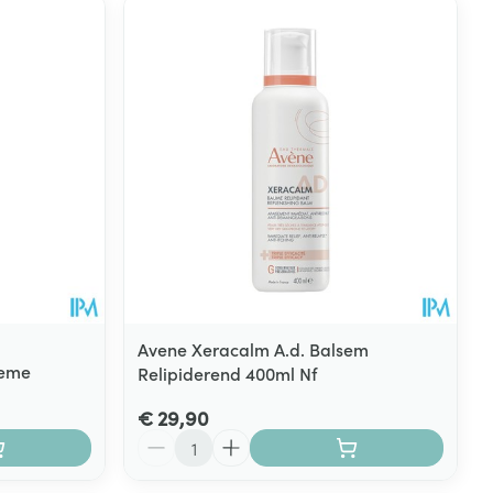
Avene Xeracalm A.d. Balsem
reme
Relipiderend 400ml Nf
€ 29,90
Aantal