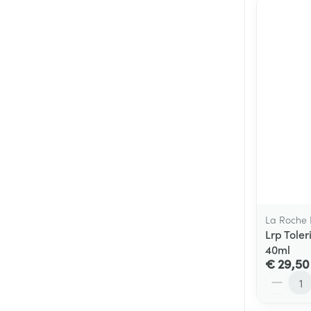
La Roche
Lrp Tole
40ml
€ 29,50
Aantal