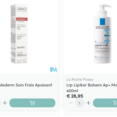
La Roche Posay
olederm Soin Frais Apaisant
Lrp Lipikar Balsem Ap+ M
400ml
€ 28,95
Aantal