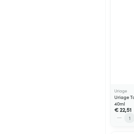
Uriage
Uriage T
40ml
€ 22,51
Aantal