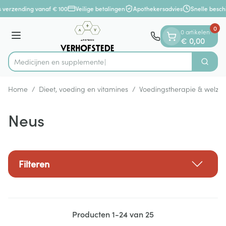
Dia 1 van 1
Ga naar de inhoud
 verzending vanaf € 100
Veilige betalingen
Apothekersadvies
Snelle beschi
0
0 artikelen
Menu
€ 0,00
Medici
Zoek
Product, merk, categorie...
Home
/
Dieet, voeding en vitamines
/
Voedingstherapie & welzijn
Neus
Filteren
Producten
1
-
24
van
25