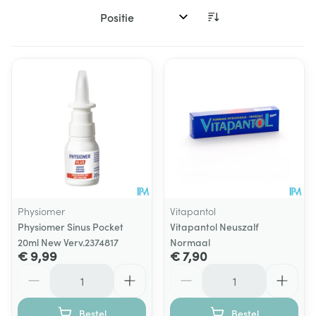
Sorteer op:
Physiomer
Vitapantol
Physiomer Sinus Pocket
Vitapantol Neuszalf
20ml New Verv.2374817
Normaal
€ 9,99
€ 7,90
Aantal
Aantal
Bestel
Bestel