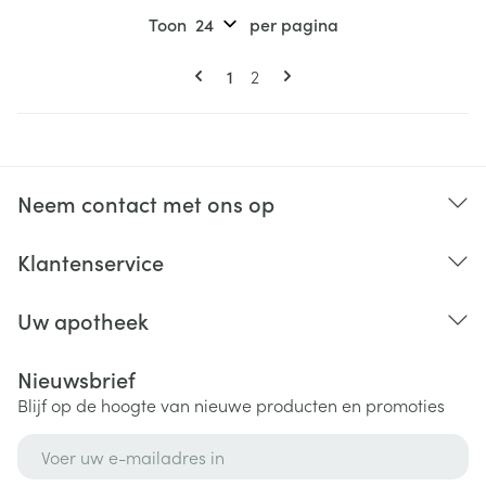
Toon
per pagina
Pagina's
U lees momenteel pagina
Pagina
1
2
Neem contact met ons op
Klantenservice
Uw apotheek
Nieuwsbrief
Blijf op de hoogte van nieuwe producten en promoties
E-mail adres