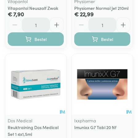
Vitapantol
Physiomer
Vitapantol Neuszalf Zwak
Physiomer Normal Jet 210ml
€ 7,90
€ 22,99
Aantal
Aantal
Bestel
Bestel
Dos Medical
Ixxpharma
Reuktraining Dos Medical
Imunixx G7 Tabl 20 Nf
Set 1 4x1,5ml