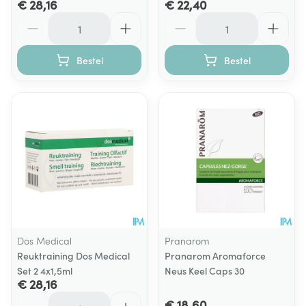
€ 28,16
€ 22,40
Aantal
Aantal
Bestel
Bestel
Dos Medical
Pranarom
Reuktraining Dos Medical
Pranarom Aromaforce
Set 2 4x1,5ml
Neus Keel Caps 30
€ 28,16
Aantal
€ 18,60