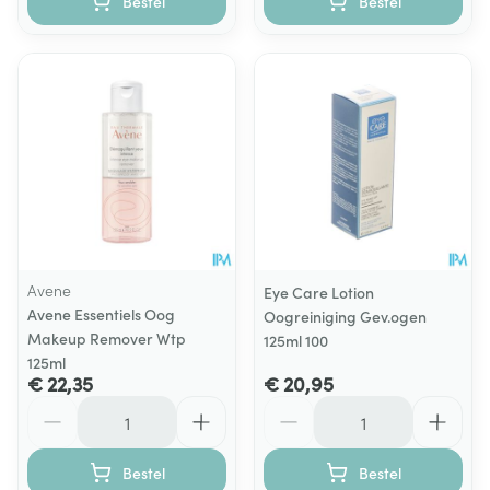
Bestel
Bestel
Avene
Eye Care Lotion
Avene Essentiels Oog
Oogreiniging Gev.ogen
Makeup Remover Wtp
125ml 100
125ml
€ 22,35
€ 20,95
Aantal
Aantal
Bestel
Bestel