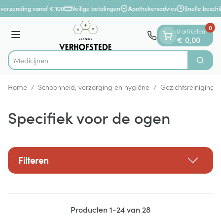
Dia 1 van 1
Ga naar de inhoud
verzending vanaf € 100
Veilige betalingen
Apothekersadvies
Snelle beschi
0
0 artikelen
Menu
€ 0,00
Zoek
Product, merk, categorie...
Home
/
Schoonheid, verzorging en hygiëne
/
Gezichtsreiniging 
Specifiek voor de ogen
Filteren
Producten
1
-
24
van
28