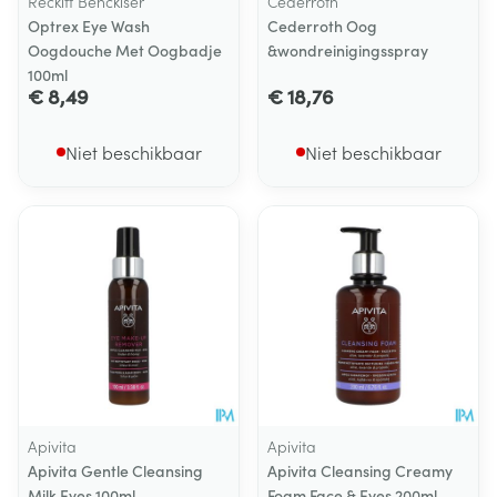
Reckitt Benckiser
Cederroth
Optrex Eye Wash
Cederroth Oog
Oogdouche Met Oogbadje
&wondreinigingsspray
100ml
€ 8,49
€ 18,76
Niet beschikbaar
Niet beschikbaar
Apivita
Apivita
Apivita Gentle Cleansing
Apivita Cleansing Creamy
Milk Eyes 100ml
Foam Face & Eyes 200ml