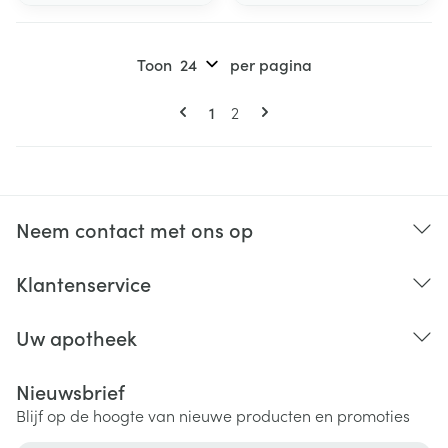
Toon
per pagina
Pagina's
U lees momenteel pagina
Pagina
1
2
Neem contact met ons op
Klantenservice
Uw apotheek
Nieuwsbrief
Blijf op de hoogte van nieuwe producten en promoties