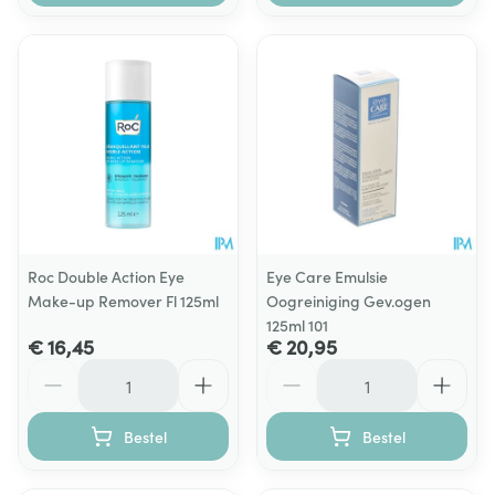
Roc Double Action Eye
Eye Care Emulsie
Make-up Remover Fl 125ml
Oogreiniging Gev.ogen
125ml 101
€ 16,45
€ 20,95
Aantal
Aantal
Bestel
Bestel