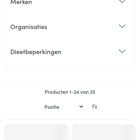
Merken
filter
Organisaties
filter
Dieetbeperkingen
filter
Producten
1
-
24
van
25
Sorteer op: