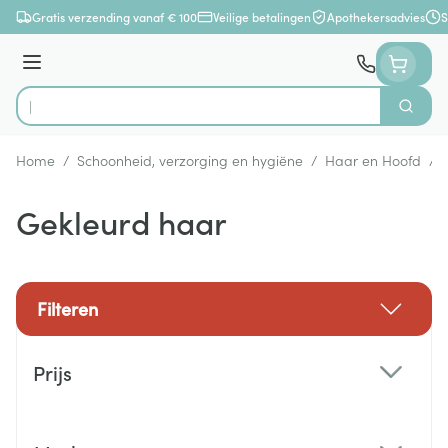
Ga naar de inhoud
Gratis verzending vanaf € 100
Veilige betalingen
Apothekersadvies
S
Menu
Zoek
Product, merk, categorie...
Home
/
Schoonheid, verzorging en hygiëne
/
Haar en Hoofd
/
Gekleurd haar
Filteren
Doorgaan naar productlijst
Prijs
filter