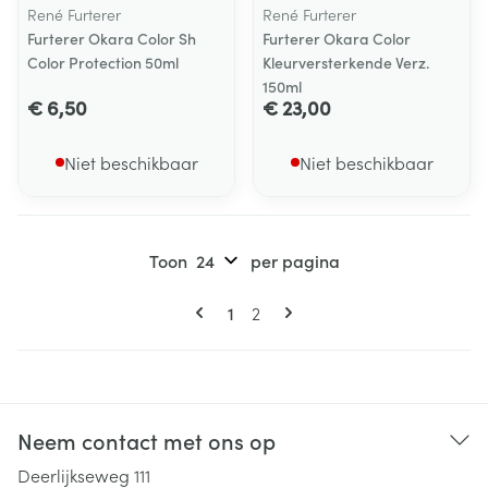
René Furterer
René Furterer
Furterer Okara Color Sh
Furterer Okara Color
Color Protection 50ml
Kleurversterkende Verz.
150ml
€ 6,50
€ 23,00
Niet beschikbaar
Niet beschikbaar
Toon
per pagina
Pagina's
U lees momenteel pagina
Pagina
1
2
Neem contact met ons op
Deerlijkseweg 111