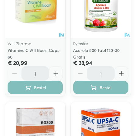
Will Pharma
Fytostar
Vitamine C Will Boost Caps
Acerola 500 Tabl 120+30
60
Gratis
€ 20,99
€ 33,94
Aantal
Aantal
Bestel
Bestel