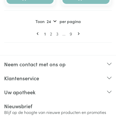
Toon
per pagina
Pagina's
U lees momenteel pagina
Pagina
Pagina
Pagina
1
2
3
...
9
Neem contact met ons op
Klantenservice
Uw apotheek
Nieuwsbrief
Blijf op de hoogte van nieuwe producten en promoties