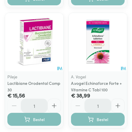
Pileje
A. Vogel
Lactibiane Orodental Comp
A.vogel Echinaforce Forte +
30
Vitamine C Tabl 100
€ 15,56
€ 38,99
Aantal
Aantal
Bestel
Bestel