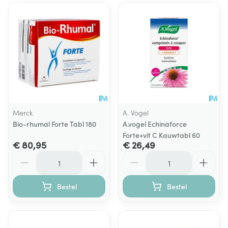
Merck
A. Vogel
Bio-rhumal Forte Tabl 180
A.vogel Echinaforce
Forte+vit C Kauwtabl 60
€ 80,95
€ 26,49
Aantal
Aantal
Bestel
Bestel