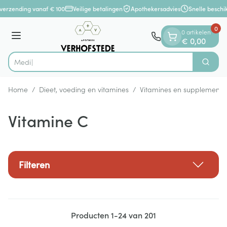
Dia 1 van 1
Ga naar de inhoud
verzending vanaf € 100
Veilige betalingen
Apothekersadvies
Snelle beschik
0
0 artikelen
Menu
€ 0,00
Vi
Zoek
Product, merk, categorie...
Home
/
Dieet, voeding en vitamines
/
Vitamines en supplemente
Vitamine C
Filteren
Producten
1
-
24
van
201