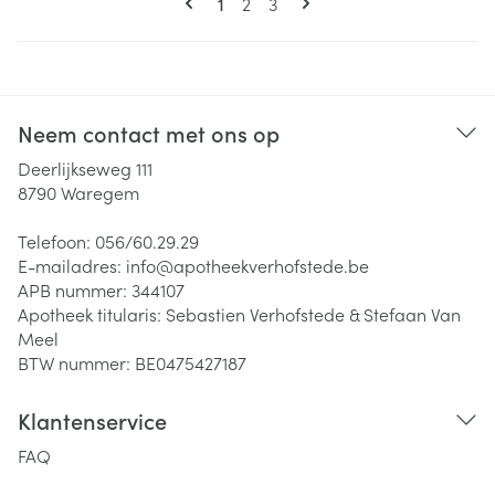
U lees momenteel pagina
Pagina
Pagina
1
2
3
Neem contact met ons op
Deerlijkseweg 111
8790
Waregem
Telefoon:
056/60.29.29
E-mailadres:
info@
apotheekverhofstede.be
APB nummer:
344107
Apotheek titularis:
Sebastien Verhofstede & Stefaan Van
Meel
BTW nummer:
BE0475427187
Klantenservice
FAQ