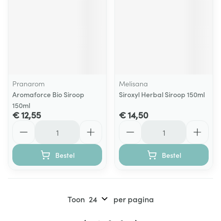
Pranarom
Melisana
Aromaforce Bio Siroop
Siroxyl Herbal Siroop 150ml
150ml
€ 12,55
€ 14,50
Aantal
Aantal
Bestel
Bestel
Toon
per pagina
Pagina's