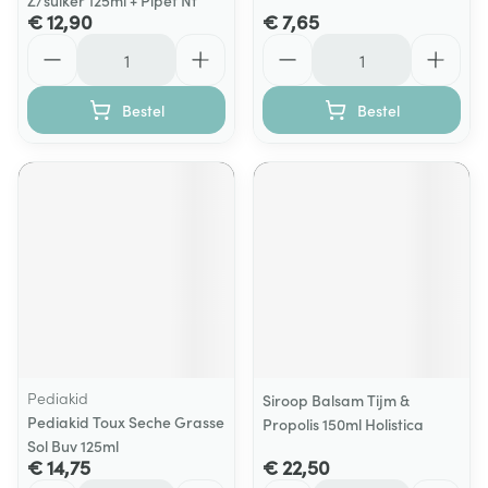
Z/suiker 125ml + Pipet Nf
€ 12,90
€ 7,65
Aantal
Aantal
Bestel
Bestel
Pediakid
Siroop Balsam Tijm &
Pediakid Toux Seche Grasse
Propolis 150ml Holistica
Sol Buv 125ml
€ 14,75
€ 22,50