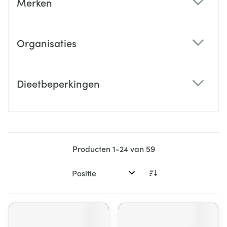
Merken
filter
Organisaties
filter
Dieetbeperkingen
filter
Producten
1
-
24
van
59
Sorteer op: