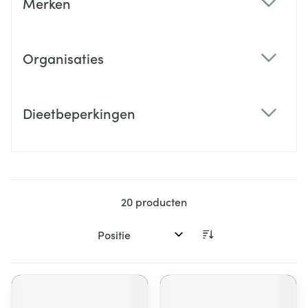
Merken
filter
Organisaties
filter
Dieetbeperkingen
filter
20
producten
Sorteer op: