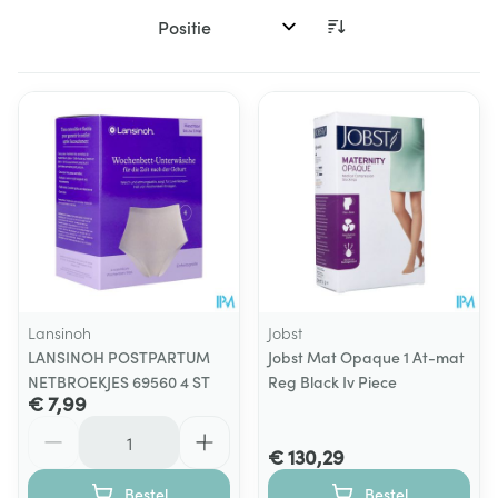
Sorteer op:
Lansinoh
Jobst
LANSINOH POSTPARTUM
Jobst Mat Opaque 1 At-mat
NETBROEKJES 69560 4 ST
Reg Black Iv Piece
€ 7,99
Aantal
€ 130,29
Bestel
Bestel