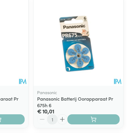
rende
Parfums en
geurproducten
Panasonic
araat Pr
Panasonic Batterij Oorapparaat Pr
675h 6
CBD
€ 10,01
Aantal