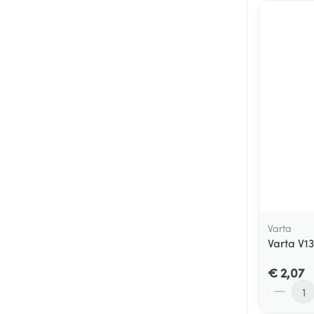
Varta
Varta V1
€ 2,07
Aantal