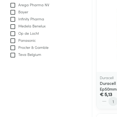
Aerosol toestel
kloven
Tabletten
Arega Pharma NV
Aerosol access
Blaren
Creme, gel en 
Bayer
Zuurstof
Infinity Pharma
Eelt
Medela Benelux
Eksteroog - lik
Ademhalingsste
Op de Locht
Toon meer
Panasonic
Procter & Gamble
Spieren en gew
Teva Belgium
Specifiek voor
Naalden en spu
Lichaamsverzo
Infecties
Spuiten
Duracell
Deodorant
Duracell
Oplossing voor 
Gezichtsverzor
Ep50mm
Naalden
€ 5,13
Luizen
Aantal
Naalden voor i
pennaalden
Diagnostica
Toon meer