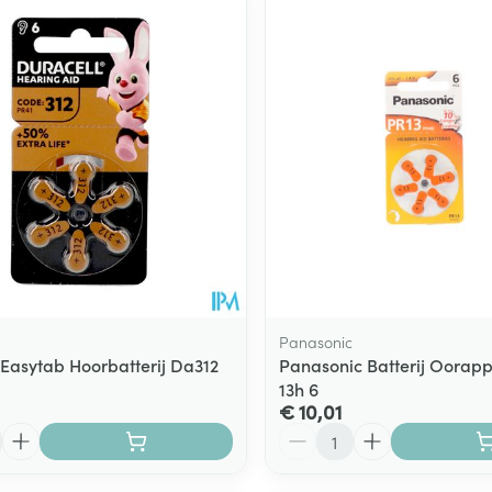
Toon meer
ging
Supplementen
Insectenwe
Mondmaskers
middelen
ssen
 -
id
d
Panasonic
 Easytab Hoorbatterij Da312
Panasonic Batterij Oorapp
13h 6
Zelfbruiner
Scheren
€ 10,01
Aantal