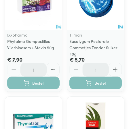
Ixxpharma
Tilman
Phytalma Gompastilles
Eucalygum Pectorale
Vlierbloesem + Stevia 50g
Gommetjes Zonder Suiker
40g
€ 7,90
€ 5,70
Aantal
Aantal
Bestel
Bestel