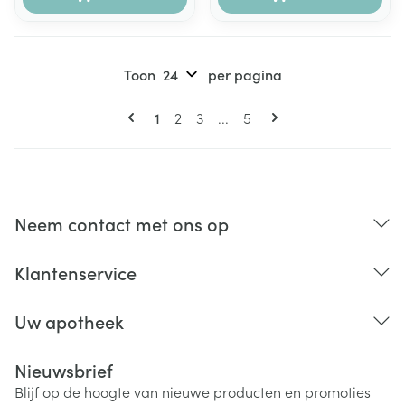
Toon
per pagina
Pagina's
U lees momenteel pagina
Pagina
Pagina
Pagina
1
2
3
...
5
Neem contact met ons op
Klantenservice
Uw apotheek
Nieuwsbrief
Blijf op de hoogte van nieuwe producten en promoties