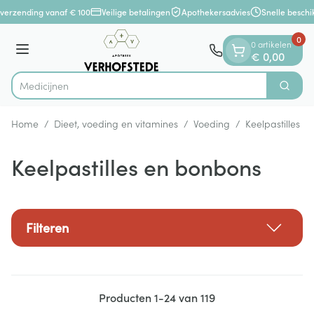
Dia 1 van 1
Ga naar de inhoud
verzending vanaf € 100
Veilige betalingen
Apothekersadvies
Snelle beschik
0
0 artikelen
Menu
€ 0,00
Zoek
Product, merk, categorie...
Home
/
Dieet, voeding en vitamines
/
Voeding
/
Keelpastilles 
Keelpastilles en bonbons
Filteren
Producten
1
-
24
van
119