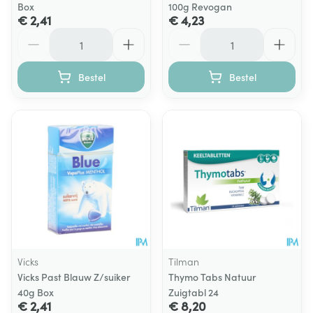
Box
100g Revogan
€ 2,41
€ 4,23
Aantal
Aantal
Bestel
Bestel
Vicks
Tilman
Vicks Past Blauw Z/suiker
Thymo Tabs Natuur
40g Box
Zuigtabl 24
€ 2,41
€ 8,20