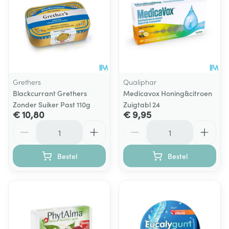
Grethers
Qualiphar
Blackcurrant Grethers
Medicavox Honing&citroen
Zonder Suiker Past 110g
Zuigtabl 24
€ 10,80
€ 9,95
Aantal
Aantal
Bestel
Bestel