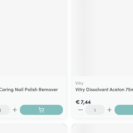
ging
Supplementen
Insectenwe
Mondmaskers
middelen
ssen
 -
id
d
Vitry
aring Nail Polish Remover
Vitry Dissolvant Aceton 75
Zelfbruiner
Scheren
€ 7,44
Aantal