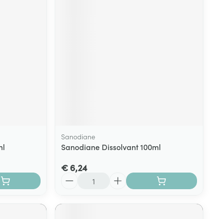
rende
Parfums en
geurproducten
Sanodiane
ml
Sanodiane Dissolvant 100ml
CBD
€ 6,24
Aantal