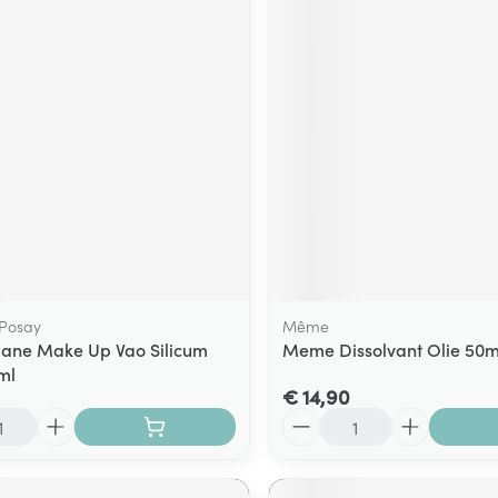
 Posay
Même
riane Make Up Vao Silicum
Meme Dissolvant Olie 50m
ml
€ 14,90
Aantal