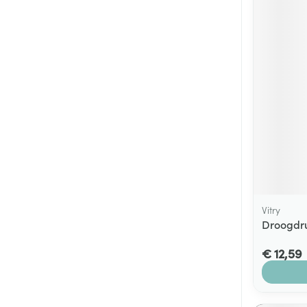
Vitry
Droogdru
€ 12,59