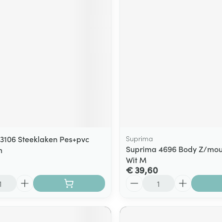
ging
Supplementen
Insectenwe
Mondmaskers
middelen
ssen
 -
id
d
3106 Steeklaken Pes+pvc
Suprima
Suprima 4696 Body Z/mouw
m
Wit M
Zelfbruiner
Scheren
€ 39,60
Aantal