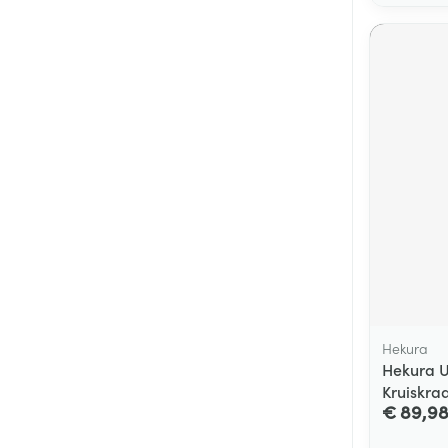
Hekura
Hekura U
Kruiskra
€ 89,9