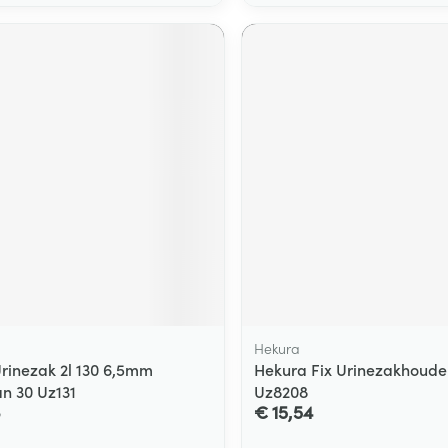
Hekura
rinezak 2l 130 6,5mm
Hekura Fix Urinezakhouder 
an 30 Uz131
Uz8208
8
€ 15,54