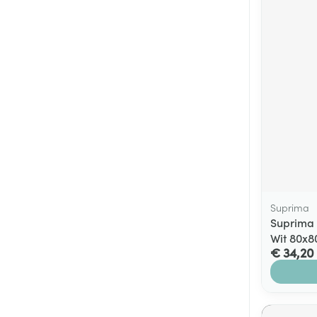
Suprima
Suprima 
Wit 80x
€ 34,20