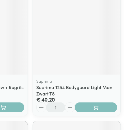
rende
Parfums en
geurproducten
Suprima
 + Rugrits
Suprima 1254 Bodyguard Light Man
Zwart T8
CBD
€ 40,20
Aantal