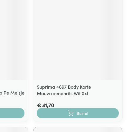
Suprima 4697 Body Korte
p Pe Meisje
Mouw+benenrits Wit Xxl
€ 41,70
Bestel