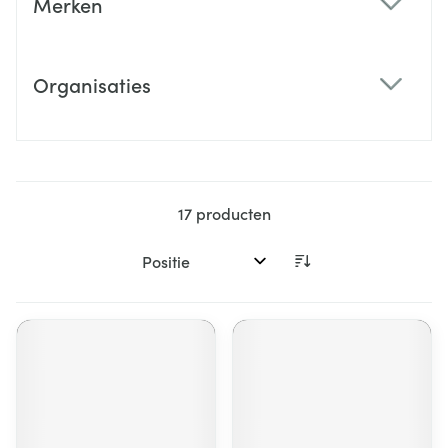
Merken
filter
Organisaties
filter
17
producten
Sorteer op: