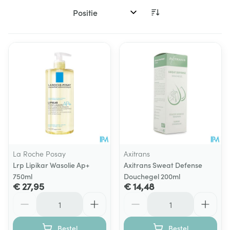
Sorteer op:
La Roche Posay
Axitrans
Lrp Lipikar Wasolie Ap+
Axitrans Sweat Defense
750ml
Douchegel 200ml
€ 27,95
€ 14,48
Aantal
Aantal
Bestel
Bestel