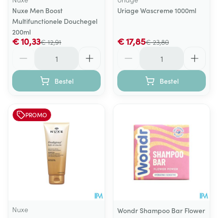
Nuxe Men Boost
Uriage Wascreme 1000ml
Multifunctionele Douchegel
200ml
€ 10,33
€ 17,85
€ 12,91
€ 23,80
Aantal
Aantal
Bestel
Bestel
PROMO
Nuxe
Wondr Shampoo Bar Flower