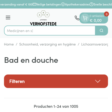
Dia 1 van 1
Ga naar de inhoud
verzending vanaf € 100
Veilige betalingen
Apothekersadvies
Snelle beschi
0
0 artikelen
Menu
€ 0,00
Zoek
Product, merk, categorie...
Home
/
Schoonheid, verzorging en hygiëne
/
Lichaamsverzorgi
Bad en douche
Filteren
Producten
1
-
24
van
1005