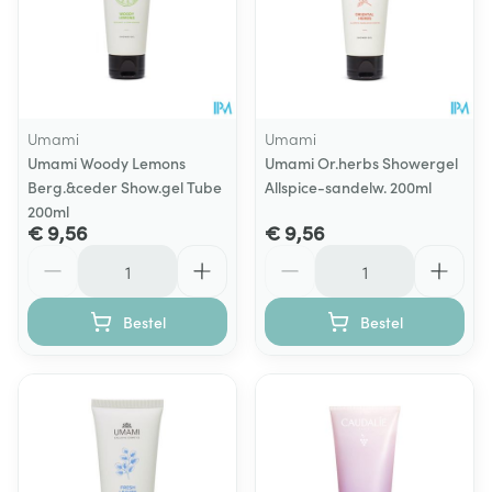
Umami
Umami
Umami Woody Lemons
Umami Or.herbs Showergel
Berg.&ceder Show.gel Tube
Allspice-sandelw. 200ml
200ml
€ 9,56
€ 9,56
Aantal
Aantal
Bestel
Bestel