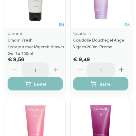
Umami
Caudalie
Umami Fresh
Caudalie Douchegel Ange
Leav.jap.munt&gemb.shower
Vignes 200ml Promo
Gel Tb 200ml
€ 9,56
€ 9,49
Aantal
Aantal
Bestel
Bestel