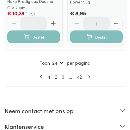
Nuxe Prodigieux Douche
Power 55g
Olie 200ml
€ 10,33
€ 8,95
€ 12,91
Aantal
Aantal
Bestel
Bestel
Toon
per pagina
Pagina's
U lees momenteel pagina
Pagina
Pagina
Pagina
1
2
3
...
42
Neem contact met ons op
Klantenservice