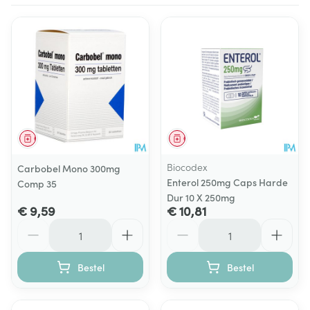
Geneesmiddel
Geneesmiddel
Biocodex
Carbobel Mono 300mg
Enterol 250mg Caps Harde
Comp 35
Dur 10 X 250mg
€ 9,59
€ 10,81
Aantal
Aantal
Bestel
Bestel