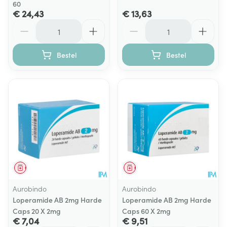
60
€ 24,43
€ 13,63
Aantal
Aantal
Bestel
Bestel
Geneesmiddel
Geneesmiddel
Aurobindo
Aurobindo
Loperamide AB 2mg Harde
Loperamide AB 2mg Harde
Caps 20 X 2mg
Caps 60 X 2mg
€ 7,04
€ 9,51