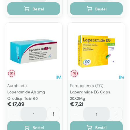
Bestel
Bestel
Geneesmiddel
Geneesmiddel
Aurobindo
Eurogenerics (EG)
Loperamide Ab 2mg
Loperamide EG Caps
Orodisp. Tabl 60
20X2Mg
€ 17,89
€ 7,21
Aantal
Aantal
Bestel
Bestel