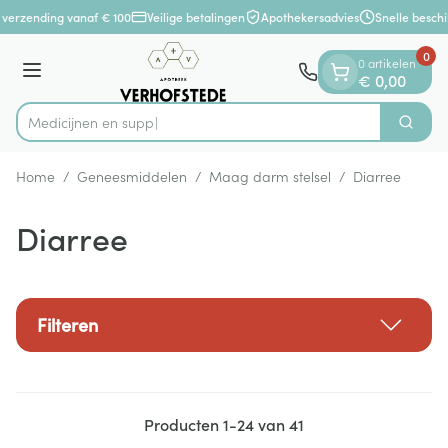
Dia 1 van 1
Ga naar de inhoud
verzending vanaf € 100
Veilige betalingen
Apothekersadvies
Snelle beschi
0
0 artikelen
Menu
€ 0,00
Zoek
Product, merk, categorie...
Home
/
Geneesmiddelen
/
Maag darm stelsel
/
Diarree
Diarree
Filteren
Producten
1
-
24
van
41