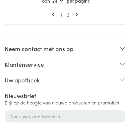
Toon
per pagina
Pagina's
U lees momenteel pagina
Pagina
1
2
Neem contact met ons op
Klantenservice
Uw apotheek
Nieuwsbrief
Blijf op de hoogte van nieuwe producten en promoties
E-mail adres