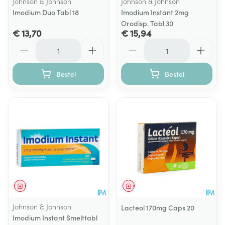
Johnson & Johnson
Johnson & Johnson
Imodium Duo Tabl 18
Imodium Instant 2mg
Orodisp. Tabl 30
€ 13,70
€ 15,94
Aantal
Aantal
Bestel
Bestel
Geneesmiddel
Geneesmiddel
Johnson & Johnson
Lacteol 170mg Caps 20
Imodium Instant Smelttabl