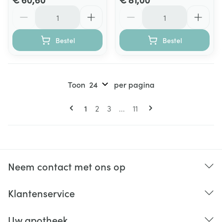
Aantal
Aantal
Bestel
Bestel
Toon
per pagina
Pagina's
U lees momenteel pagina
Pagina
Pagina
Pagina
1
2
3
...
11
Neem contact met ons op
Klantenservice
Uw apotheek