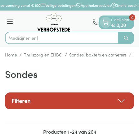
Dia 1 van 1
Ga naar de inhoud
verzending vanaf € 100
Veilige betalingen
Apothekersadvies
Snelle beschi
0
0 artikelen
Menu
€ 0,00
Zoek
Product, merk, categorie...
Home
/
Thuiszorg en EHBO
/
Sondes, baxters en catheters
/
So
Sondes
Filteren
Producten
1
-
24
van
264