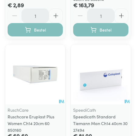
€ 2,89
€ 163,79
Aantal
Aantal
Bestel
Bestel
RuschCare
SpeediCath
Ruschcare Eruplast Plus
Speedicath Standard
Women Ch14 20cm 60
Tiemann Man Ch14 40cm 30
850160
27494
€ 60,60
€ 81,00