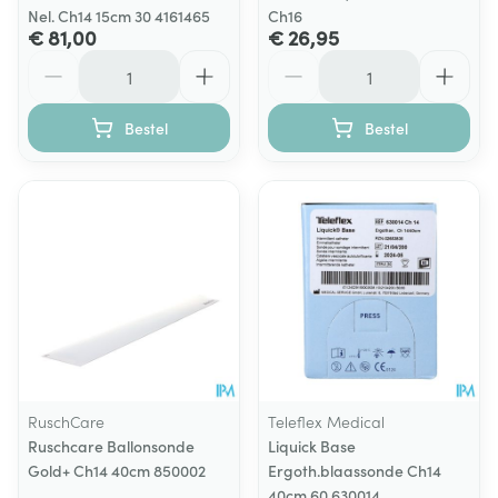
Nel. Ch14 15cm 30 4161465
Ch16
€ 81,00
€ 26,95
Aantal
Aantal
Bestel
Bestel
RuschCare
Teleflex Medical
Ruschcare Ballonsonde
Liquick Base
Gold+ Ch14 40cm 850002
Ergoth.blaassonde Ch14
40cm 60 630014