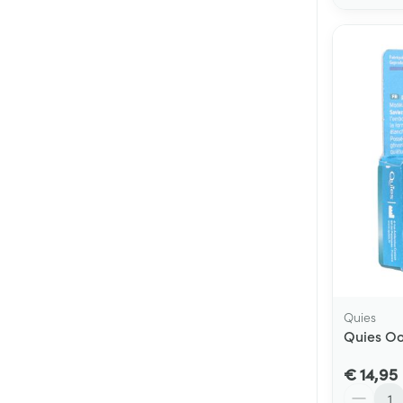
Quies
Quies Oo
€ 14,95
Aantal