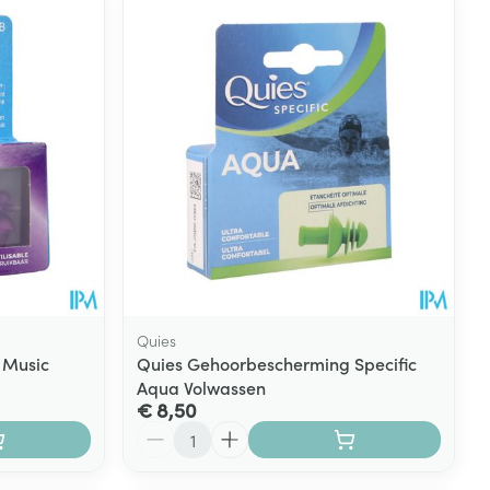
rende
Parfums en
geurproducten
Quies
 Music
Quies Gehoorbescherming Specific
Aqua Volwassen
CBD
€ 8,50
Aantal