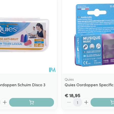
Toon meer
ging
Supplementen
Insectenwe
Mondmaskers
middelen
ssen
 -
id
d
Quies
rdoppen Schuim Disco 3
Quies Oordoppen Specific
Zelfbruiner
Scheren
€ 18,95
Aantal