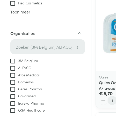
Aerosol toestel
kloven
Tabletten
Fisa Cosmetics
Aerosol access
Blaren
Creme, gel en 
Toon meer
Zuurstof
Eelt
Eksteroog - lik
Ademhalingsste
Organisaties
Toon meer
filter
Spieren en gew
Specifiek voor
3M Belgium
Naalden en spu
ALFACO
Lichaamsverzo
Infecties
Atos Medical
Spuiten
Quies
Deodorant
Bomedys
Quies O
Oplossing voor 
Gezichtsverzor
A/lawaai
Ceres Pharma
Naalden
€ 5,70
Luizen
Covarmed
Aantal
Naalden voor i
Eureka Pharma
pennaalden
GSA Healthcare
Diagnostica
Toon meer