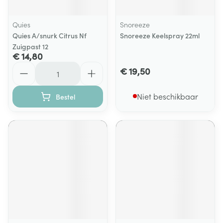
Quies
Snoreeze
Quies A/snurk Citrus Nf
Snoreeze Keelspray 22ml
Zuigpast 12
€ 14,80
Aantal
€ 19,50
Niet beschikbaar
Bestel