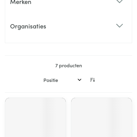
Merken
filter
Organisaties
filter
7
producten
Sorteer op: