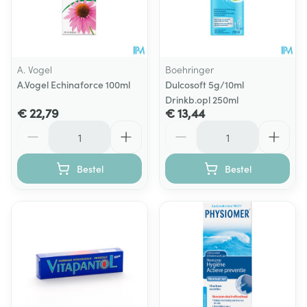
A. Vogel
Boehringer
A.Vogel Echinaforce 100ml
Dulcosoft 5g/10ml
Drinkb.opl 250ml
€ 22,79
€ 13,44
Aantal
Aantal
Bestel
Bestel