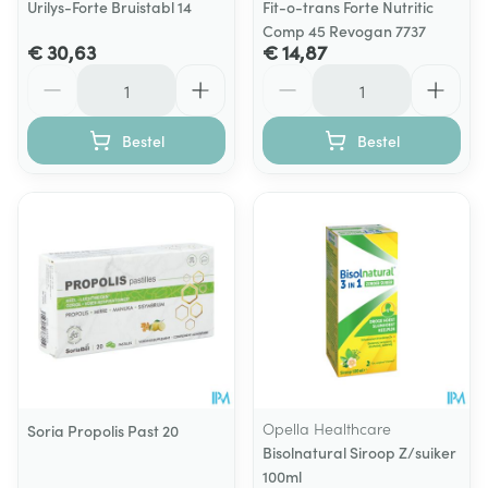
Urilys-Forte Bruistabl 14
Fit-o-trans Forte Nutritic
Comp 45 Revogan 7737
€ 30,63
€ 14,87
Aantal
Aantal
Bestel
Bestel
Opella Healthcare
Soria Propolis Past 20
Bisolnatural Siroop Z/suiker
100ml