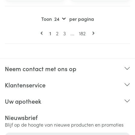
Toon
per pagina
Pagina's
U lees momenteel pagina
Pagina
Pagina
Pagina
1
2
3
...
182
Neem contact met ons op
Klantenservice
Uw apotheek
Nieuwsbrief
Blijf op de hoogte van nieuwe producten en promoties