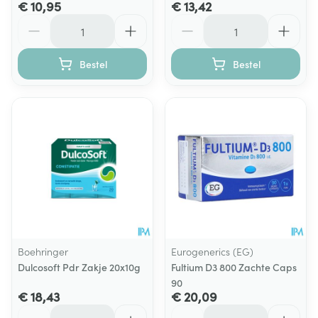
€ 10,95
€ 13,42
Aantal
Aantal
Bestel
Bestel
Boehringer
Eurogenerics (EG)
Dulcosoft Pdr Zakje 20x10g
Fultium D3 800 Zachte Caps
90
€ 18,43
€ 20,09
Aantal
Aantal