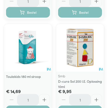
Bestel
Bestel
Smb
Toulakids 180 ml siroop
D-cura Sol 200 I.E. Oplossing
10ml
€ 14,69
€ 9,95
Aantal
Aantal