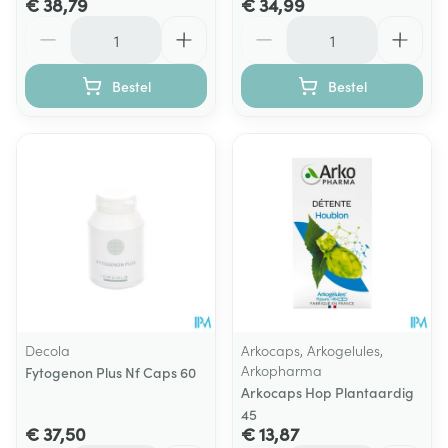
€ 38,79
€ 34,99
Aantal
Aantal
Bestel
Bestel
Decola
Arkocaps, Arkogelules,
Arkopharma
Fytogenon Plus Nf Caps 60
Arkocaps Hop Plantaardig
45
€ 37,50
€ 13,87