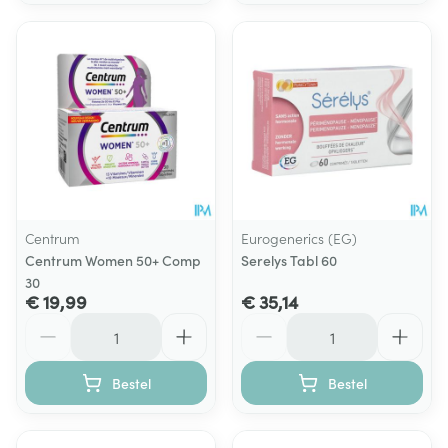
Centrum
Eurogenerics (EG)
Centrum Women 50+ Comp
Serelys Tabl 60
30
€ 19,99
€ 35,14
Aantal
Aantal
Bestel
Bestel