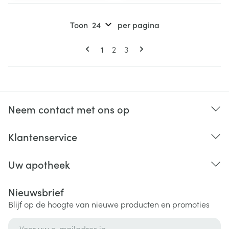
Toon
per pagina
Pagina's
U lees momenteel pagina
Pagina
Pagina
1
2
3
Neem contact met ons op
Klantenservice
Uw apotheek
Nieuwsbrief
Blijf op de hoogte van nieuwe producten en promoties
E-mail adres