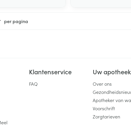
Toon meer
per pagina
ging
Supplementen
Insectenwe
Mondmaskers
middelen
ssen
 -
id
d
Klantenservice
Uw apothee
FAQ
Over ons
Gezondheidsnieu
Apotheker van wa
Zelfbruiner
Scheren
Voorschrift
Zorgtarieven
Meel