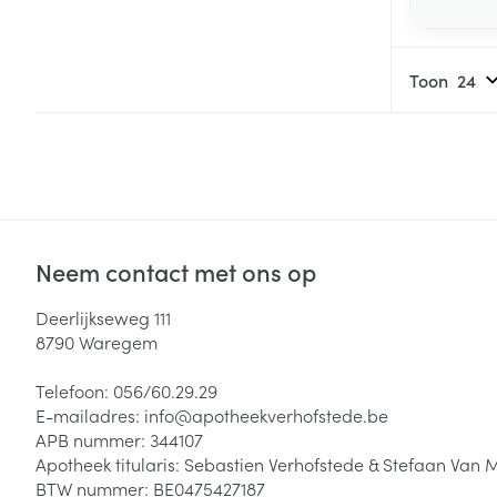
Haar
Toon
Gezichtsverzor
Pillendozen en
accessoires
Pigmentstoorni
Gevoelige huid
geïrriteerde hu
Gemengde hui
Neem contact met ons op
Doffe huid
Toon meer
Deerlijkseweg 111
8790
Waregem
Telefoon:
056/60.29.29
Snurken
E-mailadres:
info@
apotheekverhofstede.be
APB nummer:
344107
Apotheek titularis:
Sebastien Verhofstede & Stefaan Van 
BTW nummer:
BE0475427187