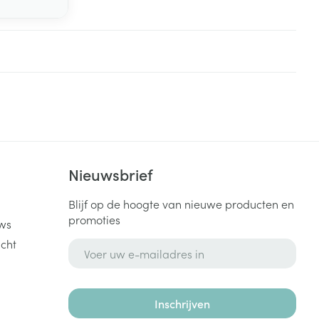
rende
Parfums en
geurproducten
k
Nieuwsbrief
Blijf op de hoogte van nieuwe producten en
promoties
ws
cht
E-mail adres
CBD
Inschrijven