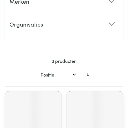
Merken
filter
Organisaties
filter
8
producten
Sorteer op: