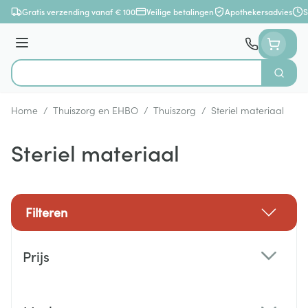
Ga naar de inhoud
Gratis verzending vanaf € 100
Veilige betalingen
Apothekersadvies
S
Menu
Zoek
Product, merk, categorie...
Home
/
Thuiszorg en EHBO
/
Thuiszorg
/
Steriel materiaal
Steriel materiaal
Filteren
Doorgaan naar productlijst
Prijs
filter