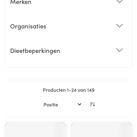
Merken
filter
Organisaties
filter
Dieetbeperkingen
filter
Producten
1
-
24
van
149
Sorteer op: