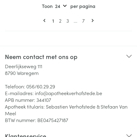
Toon
per pagina
Pagina's
U lees momenteel pagina
Pagina
Pagina
Pagina
1
2
3
...
7
Neem contact met ons op
Deerlijkseweg 111
8790
Waregem
Telefoon:
056/60.29.29
E-mailadres:
info@
apotheekverhofstede.be
APB nummer:
344107
Apotheek titularis:
Sebastien Verhofstede & Stefaan Van
Meel
BTW nummer:
BE0475427187
Klantenservice