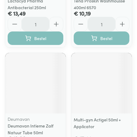
Lactacyd Pharma
Tena Proskin Washmousse
Antibacterial 250ml
400ml 6570
€ 13,49
€ 10,19
Aantal
Aantal
Bestel
Bestel
Deumavan
Multi-gyn Actigel 50ml +
Deumavan Intieme Zalf
Applicator
Natuur Tube 50ml