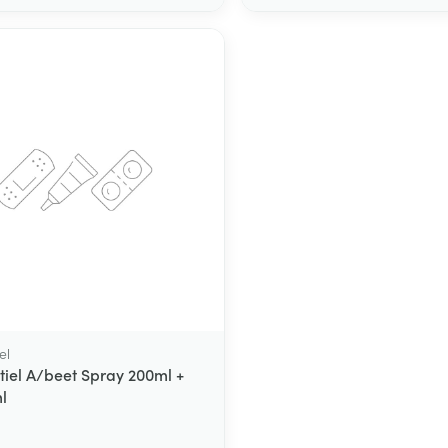
el
tiel A/beet Spray 200ml +
l