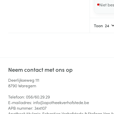
Niet be
Toon
Neem contact met ons op
Deerlijkseweg 111
8790
Waregem
Telefoon:
056/60.29.29
E-mailadres:
info@
apotheekverhofstede.be
APB nummer:
344107
Apotheek titularis:
Sebastien Verhofstede & Stefaan Van 