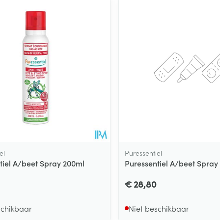
Toon meer
ging
Supplementen
Insectenwe
Mondmaskers
middelen
ssen
 -
id
d
el
Puressentiel
tiel A/beet Spray 200ml
Puressentiel A/beet Spray
Zelfbruiner
Scheren
€ 28,80
schikbaar
Niet beschikbaar