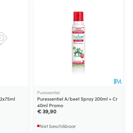
rende
Parfums en
geurproducten
Puressentiel
 2x75ml
Puressentiel A/beet Spray 200ml + Cr
40ml Promo
CBD
€ 39,90
Niet beschikbaar