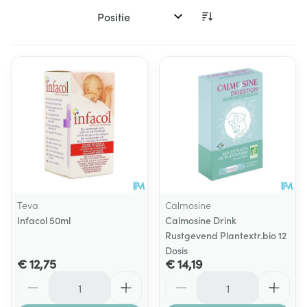
Sorteer op:
Teva
Calmosine
Infacol 50ml
Calmosine Drink
Rustgevend Plantextr.bio 12
Dosis
€ 12,75
€ 14,19
Aantal
Aantal