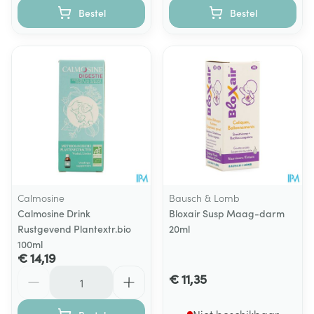
Bestel
Bestel
Calmosine
Bausch & Lomb
Calmosine Drink
Bloxair Susp Maag-darm
Rustgevend Plantextr.bio
20ml
100ml
€ 14,19
Aantal
€ 11,35