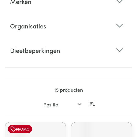
Merken
filter
Organisaties
filter
Dieetbeperkingen
filter
15
producten
Sorteer op:
PROMO