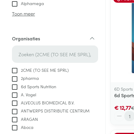
Aerosol toestel
kloven
Tabletten
Alphamega
Aerosol access
Blaren
Creme, gel en 
Toon meer
Zuurstof
Eelt
Eksteroog - lik
Ademhalingsste
Organisaties
Toon meer
filter
Spieren en gew
Specifiek voor
2CME (TO SEE ME SPRL)
Naalden en spu
2pharma
Lichaamsverzo
Infecties
6d Sports Nutrition
Spuiten
6D Sports
Deodorant
A. Vogel
6d Sport
Oplossing voor 
Gezichtsverzor
ALVEOLUS BIOMEDICAL B.V.
Naalden
€ 12,77
€
Luizen
ANTWERPS DISTRIBUTIE CENTRUM
Aantal
Naalden voor i
ARAGAN
pennaalden
Aboca
Diagnostica
Toon meer