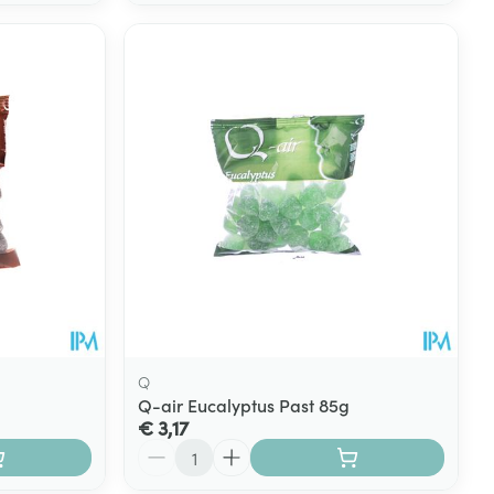
Q
Q-air Eucalyptus Past 85g
€ 3,17
Aantal