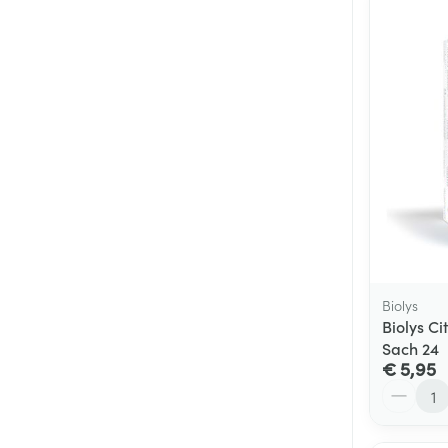
Biolys
Biolys C
Sach 24
€ 5,95
Aantal