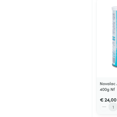
Novalac 
400g Nf
€ 24,00
Aantal