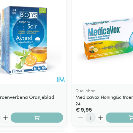
Qualiphar
itroenverbena Oranjeblad
Medicavox Honing&citroen
24
€ 9,95
Aantal