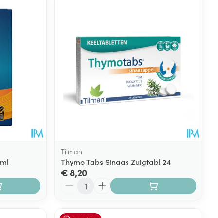
rende
Parfums en
geurproducten
Tilman
5ml
Thymo Tabs Sinaas Zuigtabl 24
€ 8,20
CBD
Aantal