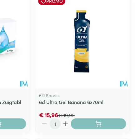
PROMO
6D Sports
 Zuigtabl
6d Ultra Gel Banana 6x70ml
€ 15,96
€ 19,95
Aantal