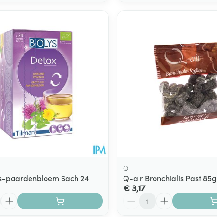
Q
lis-paardenbloem Sach 24
Q-air Bronchialis Past 85g
€ 3,17
Aantal