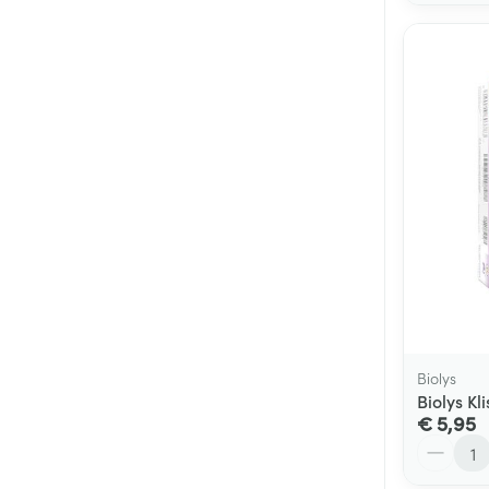
Biolys
Biolys K
€ 5,95
Aantal