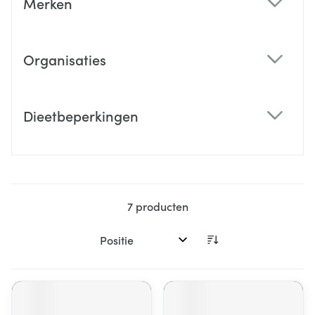
Merken
filter
Organisaties
filter
Dieetbeperkingen
filter
7
producten
Sorteer op: