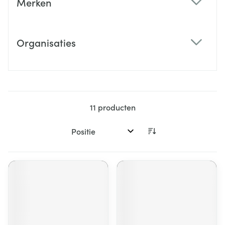
Merken
filter
Organisaties
filter
11
producten
Sorteer op: