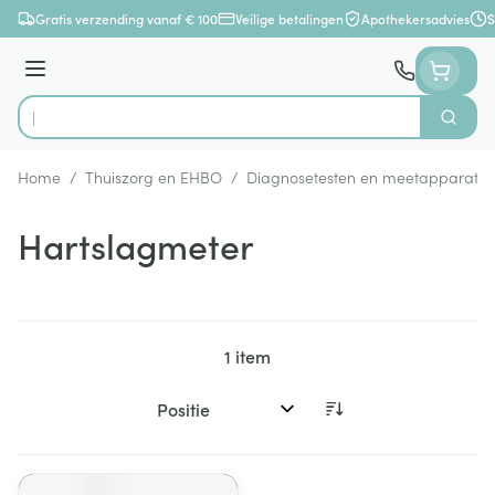
Ga naar de inhoud
Gratis verzending vanaf € 100
Veilige betalingen
Apothekersadvies
S
Menu
Zoek
Product, merk, categorie...
Home
/
Thuiszorg en EHBO
/
Diagnosetesten en meetapparatuu
Hartslagmeter
1
item
Sorteer op: