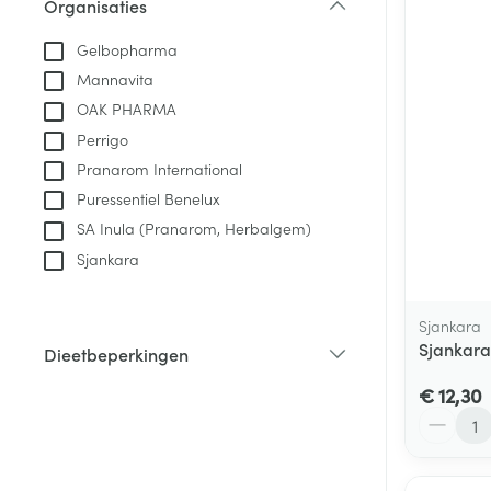
Aerosol toestel
Organisaties
kloven
Tabletten
filter
Aerosol access
Blaren
Creme, gel en 
Gelbopharma
Zuurstof
Mannavita
Eelt
OAK PHARMA
Eksteroog - lik
Ademhalingsste
Perrigo
Toon meer
Pranarom International
Puressentiel Benelux
Spieren en gew
SA Inula (Pranarom, Herbalgem)
Specifiek voor
Sjankara
Naalden en spu
Lichaamsverzo
Infecties
Spuiten
Sjankara
Deodorant
Sjankara 
Dieetbeperkingen
Oplossing voor 
Gezichtsverzor
filter
Naalden
€ 12,30
Luizen
Aantal
Naalden voor i
pennaalden
Diagnostica
Toon meer