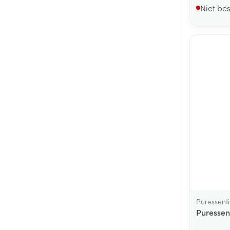
Niet be
Puressenti
Puressen