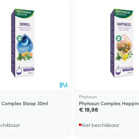
Toon meer
ging
Supplementen
Insectenwe
Mondmaskers
middelen
ssen
 -
id
d
Phytosun
 Complex Slaap 30ml
Phytosun Complex Happin
€ 19,98
Zelfbruiner
Scheren
schikbaar
Niet beschikbaar