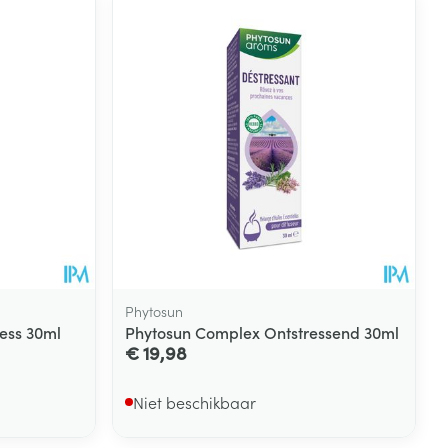
rende
Parfums en
geurproducten
Phytosun
ess 30ml
Phytosun Complex Ontstressend 30ml
€ 19,98
CBD
Niet beschikbaar