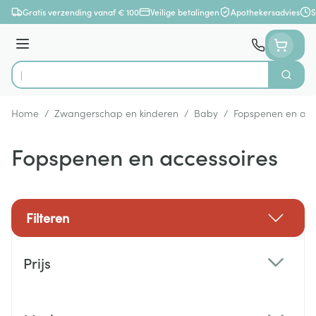
Ga naar de inhoud
Gratis verzending vanaf € 100
Veilige betalingen
Apothekersadvies
S
Menu
Zoek
Product, merk, categorie...
Home
/
Zwangerschap en kinderen
/
Baby
/
Fopspenen en acc
Fopspenen en accessoires
Filteren
Doorgaan naar productlijst
Prijs
filter