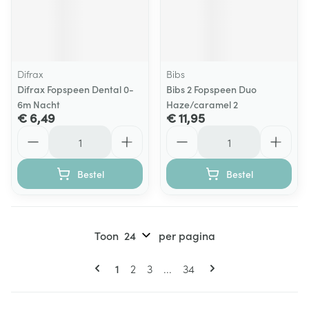
Difrax
Bibs
Difrax Fopspeen Dental 0-
Bibs 2 Fopspeen Duo
6m Nacht
Haze/caramel 2
€ 6,49
€ 11,95
Aantal
Aantal
Bestel
Bestel
Toon
per pagina
Pagina's
U lees momenteel pagina
Pagina
Pagina
Pagina
1
2
3
...
34