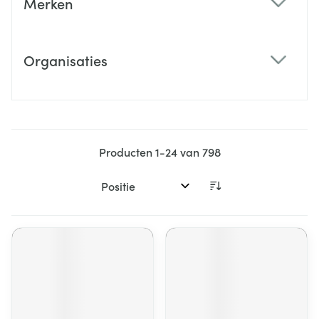
Merken
filter
Organisaties
filter
Producten
1
-
24
van
798
Sorteer op: