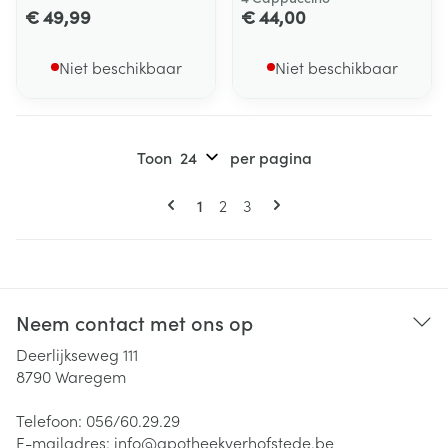
€ 49,99
€ 44,00
Niet beschikbaar
Niet beschikbaar
Toon
per pagina
Pagina's
U lees momenteel pagina
Pagina
Pagina
1
2
3
Neem contact met ons op
Deerlijkseweg 111
8790
Waregem
Telefoon:
056/60.29.29
E-mailadres:
info@
apotheekverhofstede.be