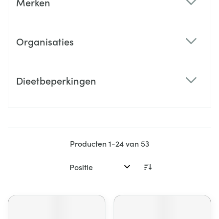
Merken
filter
Organisaties
filter
Dieetbeperkingen
filter
Producten
1
-
24
van
53
Sorteer op: