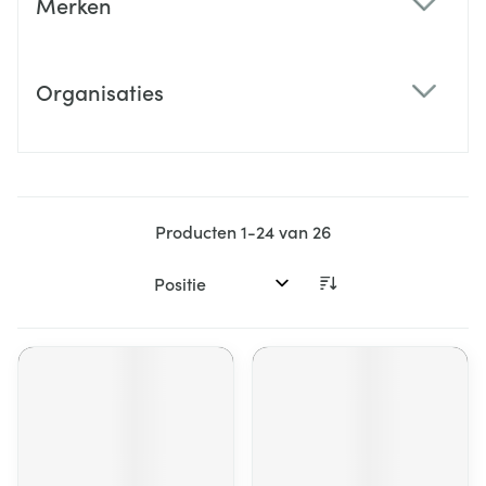
Merken
filter
Organisaties
filter
Producten
1
-
24
van
26
Sorteer op: