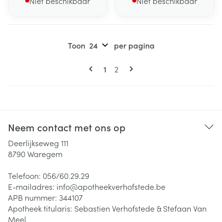
Niet beschikbaar
Niet beschikbaar
Toon
per pagina
Pagina's
U lees momenteel pagina
Pagina
1
2
Neem contact met ons op
Deerlijkseweg 111
8790
Waregem
Telefoon:
056/60.29.29
E-mailadres:
info@
apotheekverhofstede.be
APB nummer:
344107
Apotheek titularis:
Sebastien Verhofstede & Stefaan Van
Meel