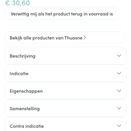
€ 30,60
Verwittig mij als het product terug in voorraad is
Bekijk alle producten van Thuasne
Beschrijving
Indicatie
Eigenschappen
Verstelbaar bandsysteem voor het immobiliseren
van de schouder met de hand onder de borst of in
Samenstelling
een neutrale positie.
Verstelbaar schuimkussen voor comfort en
Contra indicatie