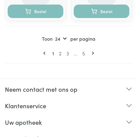
Bestel
Bestel
Toon
per pagina
Pagina's
U lees momenteel pagina
Pagina
Pagina
Pagina
1
2
3
...
5
Neem contact met ons op
Klantenservice
Uw apotheek