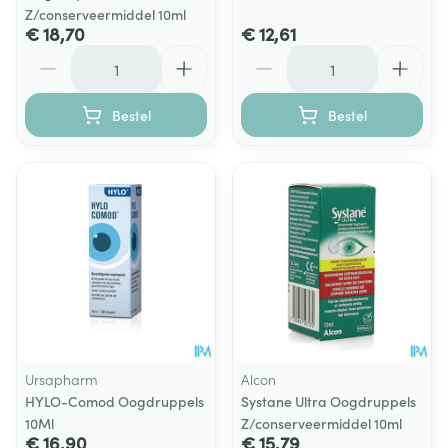
Z/conserveermiddel 10ml
€ 18,70
€ 12,61
Aantal
Aantal
Bestel
Bestel
Ursapharm
Alcon
HYLO-Comod Oogdruppels
Systane Ultra Oogdruppels
10Ml
Z/conserveermiddel 10ml
€ 16,90
€ 15,79