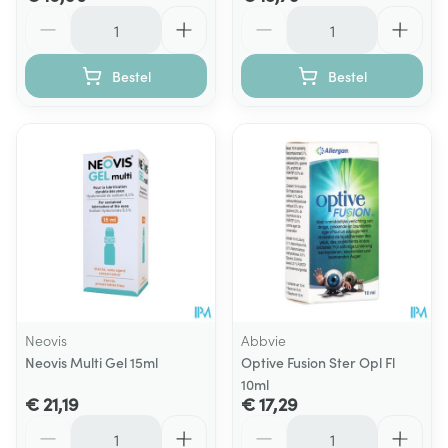
Aantal
Aantal
Bestel
Bestel
Neovis
Abbvie
Neovis Multi Gel 15ml
Optive Fusion Ster Opl Fl
10ml
€ 21,19
€ 17,29
Aantal
Aantal