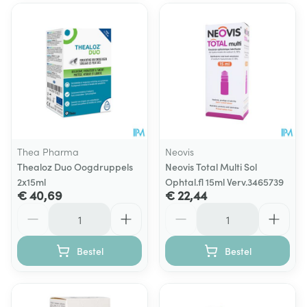
Thea Pharma
Neovis
Thealoz Duo Oogdruppels
Neovis Total Multi Sol
2x15ml
Ophtal.fl 15ml Verv.3465739
€ 40,69
€ 22,44
Aantal
Aantal
Bestel
Bestel