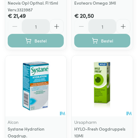
Neovis Opl Opthal. Fl 15ml
Evotears Omega 3Ml
Verv.3323987
€ 21,49
€ 20,50
Aantal
Aantal
Bestel
Bestel
Alcon
Ursapharm
Systane Hydration
HYLO-Fresh Oogdruppels
Oogdrup.
10Ml