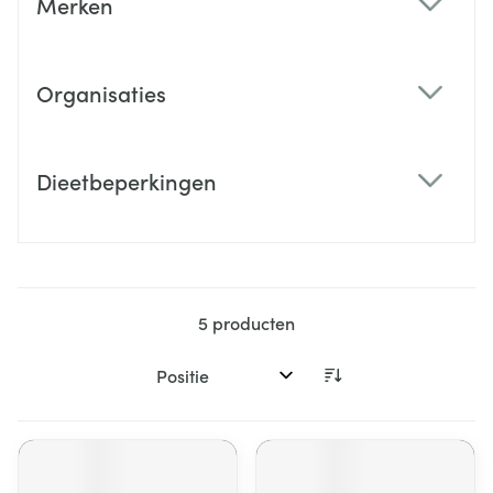
Merken
filter
Organisaties
filter
Dieetbeperkingen
filter
5
producten
Sorteer op: